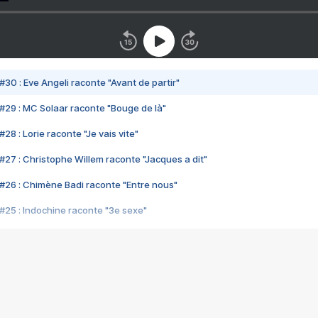
#30 : Eve Angeli raconte "Avant de partir"
#29 : MC Solaar raconte "Bouge de là"
28 : Lorie raconte "Je vais vite"
#27 : Christophe Willem raconte "Jacques a dit"
#26 : Chimène Badi raconte "Entre nous"
#25 : Indochine raconte "3e sexe"
#24 : Zaho raconte "C'est chelou"
#23 : Patrick Bruel raconte "Au café des délices"
#22 : Kyo raconte "Le chemin"
#21 : Nolwenn Leroy raconte "Cassé"