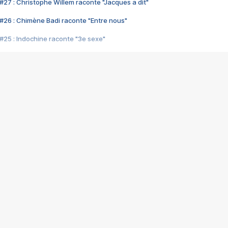
#27 : Christophe Willem raconte "Jacques a dit"
#26 : Chimène Badi raconte "Entre nous"
#25 : Indochine raconte "3e sexe"
#24 : Zaho raconte "C'est chelou"
#23 : Patrick Bruel raconte "Au café des délices"
#22 : Kyo raconte "Le chemin"
#21 : Nolwenn Leroy raconte "Cassé"
#20 : Patrick Hernandez raconte "Born to be alive"
#19 : Lorie raconte "Près de moi"
#18 : Michael Jones raconte "A nos actes manqués" (avec Jean-Jacque
#17 : Khaled raconte "Aïcha"
#16 : Corneille raconte "Parce qu'on vient de loin"
#15 : Indochine raconte "L'aventurier"