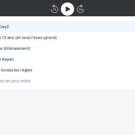
 DayZ
 a 13 ans (et vous l'avez ignoré)
e (littéralement)
im Rayan
 toutes les règles
s les jeux vidéo
us choquant de Rockstar ? - Le scandale BULLY
e plus moche de Steam
du RÊVE tourne au CAUCHEMAR
pendant 8 heures