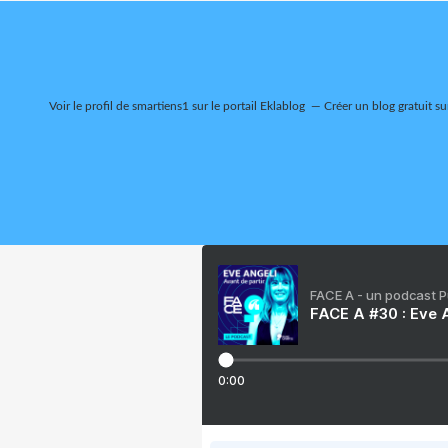
Voir le profil de
smartiens1
sur le portail Eklablog
Créer un blog gratuit su
FACE A - un podcast 
FACE A #30 : Eve A
0:00