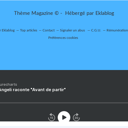
Thème Magazine © - Hébergé par
Eklablog
r Eklablog
Top articles
Contact
Signaler un abus
C.G.U.
Rémunération 
Préférences cookies
Purecharts
ngeli raconte "Avant de partir"