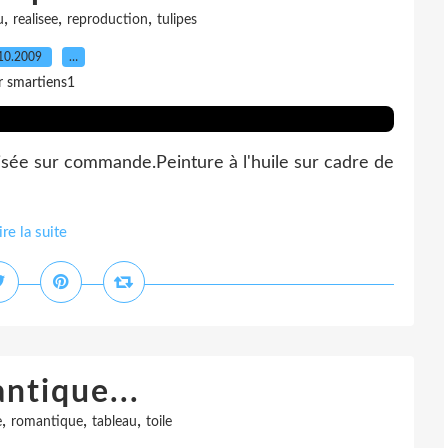
,
,
,
u
realisee
reproduction
tulipes
10.2009
…
r smartiens1
isée sur commande.Peinture à l'huile sur cadre de
ire la suite
ntique...
,
,
,
e
romantique
tableau
toile