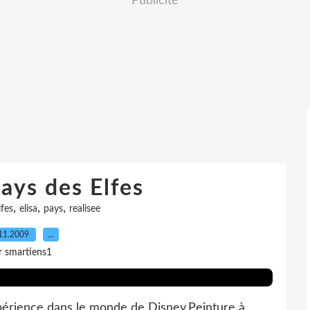
Publicité
pays des Elfes
,
,
,
lfes
elisa
pays
realisee
11.2009
…
r smartiens1
périence dans le monde de Disney.Peinture à