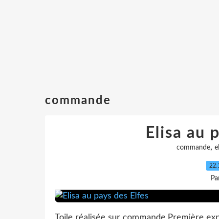
commande
Elisa au 
,
commande
e
22.
Pa
Toile réalisée sur commande.Première ex