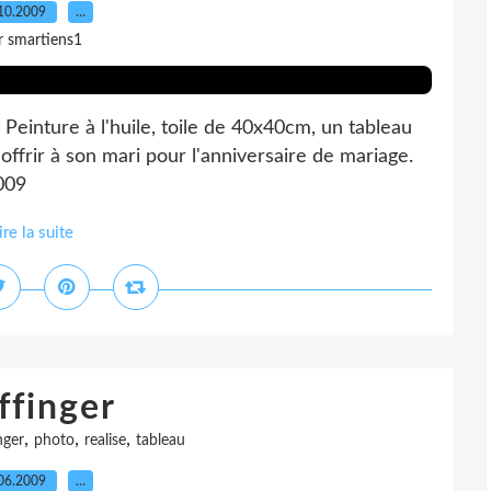
10.2009
…
r smartiens1
inture à l'huile, toile de 40x40cm, un tableau
frir à son mari pour l'anniversaire de mariage.
2009
ire la suite
ffinger
,
,
,
nger
photo
realise
tableau
06.2009
…