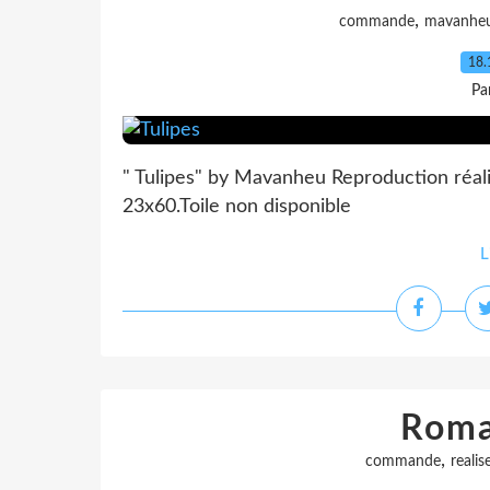
,
commande
mavanhe
18.
Pa
" Tulipes" by Mavanheu Reproduction réal
23x60.Toile non disponible
L
Roma
,
commande
realis