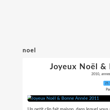
noel
Joyeux Noël &
,
2010
anne
21.
Pa
Un petit clip fait maison, dans lequel vous