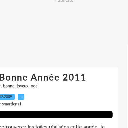
Publicité
 Bonne Année 2011
,
,
,
e
bonne
joyeux
noel
12.2009
…
r smartiens1
 retrouverez les toiles réalisées cette année. Je