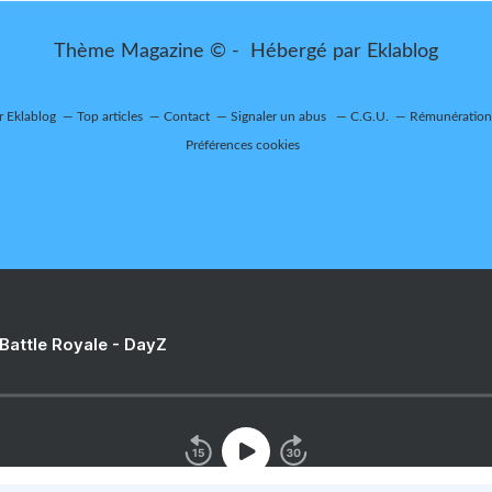
Thème Magazine © - Hébergé par
Eklablog
r Eklablog
Top articles
Contact
Signaler un abus
C.G.U.
Rémunération 
Préférences cookies
 Battle Royale - DayZ