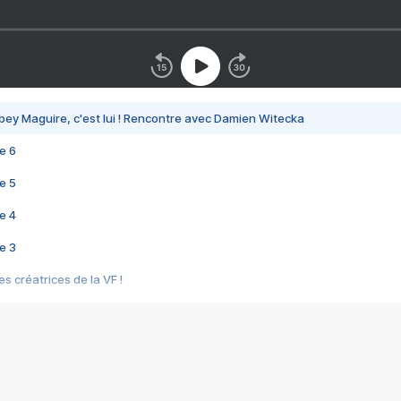
bey Maguire, c'est lui ! Rencontre avec Damien Witecka
e 6
e 5
e 4
e 3
s créatrices de la VF !
e 2
e 1
e Mektoub My Love arrive enfin ! Rencontre avec Shaïn Boumedine et Sal